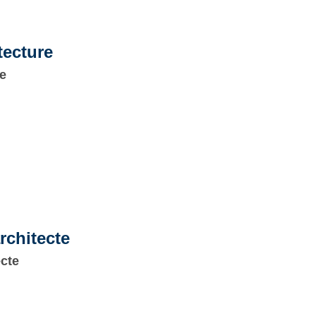
tecture
re
rchitecte
ecte