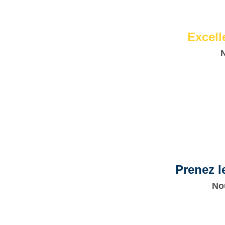
Excell
N
Prenez 
Nou