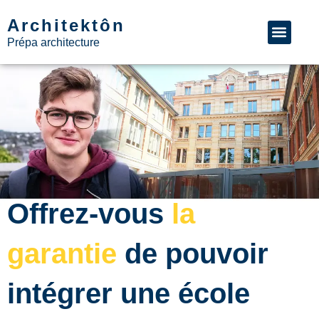
Architektôn
Prépa architecture
>> Recevoir la brochure avec la liste de nos formations
Offrez-vous
la
garantie
de pouvoir
intégrer une école