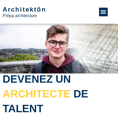
Architektôn
> Demande d’inform
> Nous appeler
>> Recevoir la brochure avec la liste de nos formations
Prépa architecture
DEVENEZ UN
ARCHITECTE
DE
TALENT