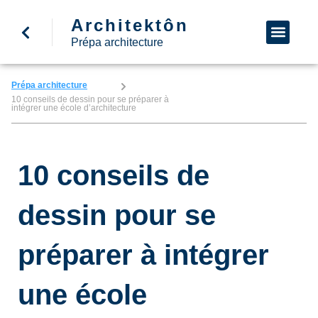
Architektôn
↩ Retour à l’accueil
Demande d’informa
Nous appeler
Prépa architecture
Prépa architecture
10 conseils de dessin pour se préparer à
intégrer une école d’architecture
10 conseils de
dessin pour se
préparer à intégrer
une école