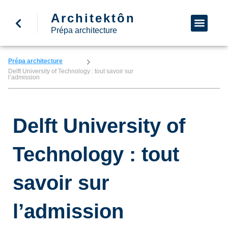
Architektôn
↩ Retour à l’accueil
Demande d’informa
Nous appeler
Prépa architecture
Prépa architecture
Delft University of Technology : tout savoir sur
l’admission
Delft University of
Technology : tout
savoir sur
l’admission