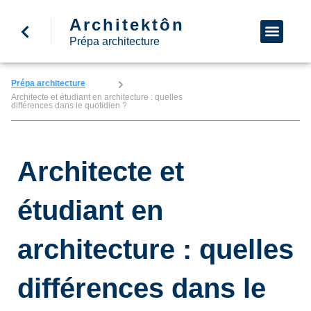
Architektôn
↩ Retour à l’accueil
Demande d’informa
Nous appeler
Prépa architecture
Prépa architecture
Architecte et étudiant en architecture : quelles
différences dans le quotidien ?
Architecte et
étudiant en
architecture : quelles
différences dans le