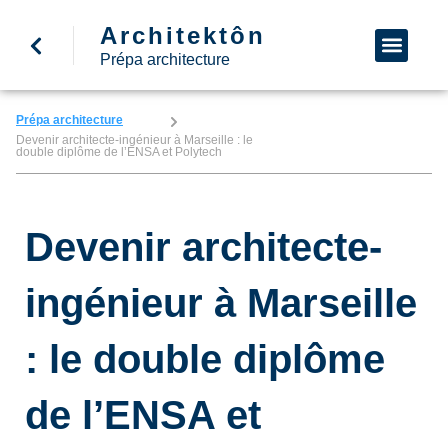
Architektôn
↩ Retour à l’accueil
Demande d’informa
Nous appeler
Prépa architecture
Prépa architecture
Devenir architecte-ingénieur à Marseille : le
double diplôme de l’ENSA et Polytech
Devenir architecte-
ingénieur à Marseille
: le double diplôme
de l’ENSA et