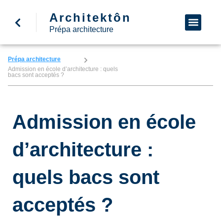
Architektôn
↩ Retour à l’accueil
Demande d’informa
Nous appeler
Prépa architecture
Prépa architecture
Admission en école d’architecture : quels
bacs sont acceptés ?
Admission en école
d’architecture :
quels bacs sont
acceptés ?