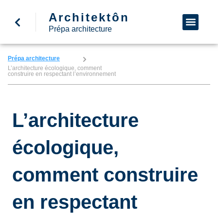
Architektôn
↩ Retour à l’accueil
Demande d’informa
Nous appeler
Prépa architecture
Prépa architecture
L’architecture écologique, comment
construire en respectant l’environnement
L’architecture
écologique,
comment construire
en respectant