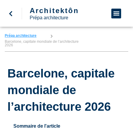
Architektôn
↩ Retour à l’accueil
Demande d’informa
Nous appeler
Prépa architecture
Prépa architecture
Barcelone, capitale mondiale de l’architecture
2026
Barcelone, capitale
mondiale de
l’architecture 2026
Sommaire de l'article