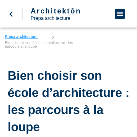
Architektôn
↩ Retour à l’accueil
Demande d’informa
Nous appeler
Prépa architecture
Prépa architecture
Bien choisir son école d’architecture : les
parcours à la loupe
Bien choisir son
école d’architecture :
les parcours à la
loupe