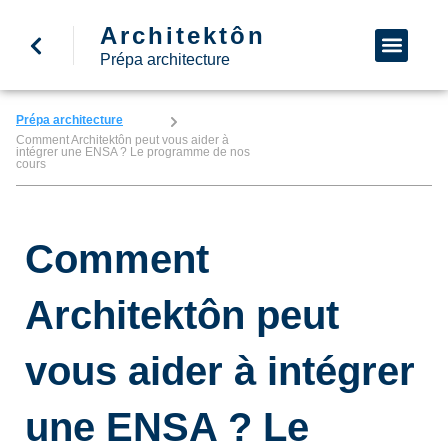
Architektôn
↩ Retour à l’accueil
Demande d’informa
Nous appeler
Prépa architecture
Prépa architecture
Comment Architektôn peut vous aider à
intégrer une ENSA ? Le programme de nos
cours
Comment
Architektôn peut
vous aider à intégrer
une ENSA ? Le