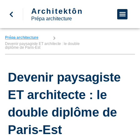
Architektôn
↩ Retour à l’accueil
Demande d’informa
Nous appeler
Prépa architecture
Prépa architecture
Devenir paysagiste ET architecte : le double
diplôme de Paris-Est
Devenir paysagiste
ET architecte : le
double diplôme de
Paris-Est