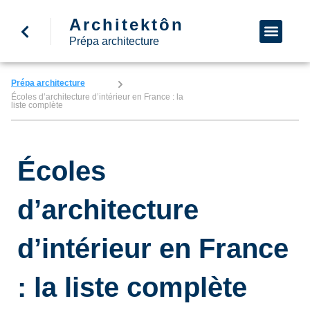
Architektôn
↩ Retour à l’accueil
Demande d’informa
Nous appeler
Prépa architecture
Prépa architecture
Écoles d’architecture d’intérieur en France : la
liste complète
Écoles
d’architecture
d’intérieur en France
: la liste complète