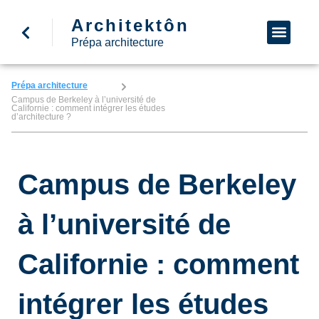
Architektôn
↩ Retour à l’accueil
Demande d’informa
Nous appeler
Prépa architecture
Prépa architecture
Campus de Berkeley à l’université de
Californie : comment intégrer les études
d’architecture ?
Campus de Berkeley
à l’université de
Californie : comment
intégrer les études