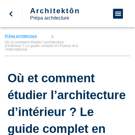
Architektôn
↩ Retour à l’accueil
Demande d’informa
Nous appeler
Prépa architecture
Prépa architecture
Où et comment étudier l’architecture
d’intérieur ? Le guide complet en France et à
l’international
Où et comment
étudier l’architecture
d’intérieur ? Le
guide complet en