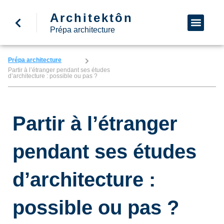
Architektôn
↩ Retour à l’accueil
Demande d’informa
Nous appeler
Prépa architecture
Prépa architecture
Partir à l’étranger pendant ses études
d’architecture : possible ou pas ?
Partir à l’étranger
pendant ses études
d’architecture :
possible ou pas ?