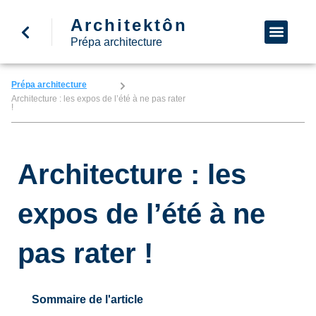
Architektôn
↩ Retour à l’accueil
Demande d’informa
Nous appeler
Prépa architecture
Prépa architecture
Architecture : les expos de l’été à ne pas rater
!
Architecture : les
expos de l’été à ne
pas rater !
Sommaire de l'article