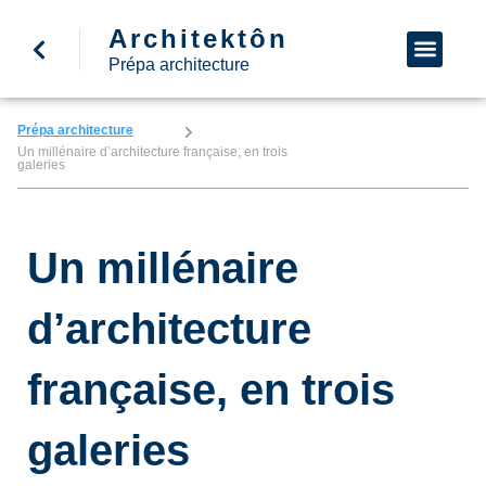
Architektôn
↩ Retour à l’accueil
Demande d’informa
Nous appeler
Prépa architecture
Prépa architecture
Un millénaire d’architecture française, en trois
galeries
Un millénaire
d’architecture
française, en trois
galeries