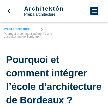
Architektôn
↩ Retour à l’accueil
Demande d’informa
Nous appeler
Prépa architecture
Prépa architecture
Pourquoi et comment intégrer l’école
d’architecture de Bordeaux ?
Pourquoi et
comment intégrer
l’école d’architecture
de Bordeaux ?