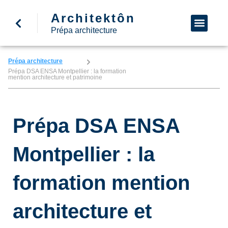
Architektôn
↩ Retour à l’accueil
Demande d’informa
Nous appeler
Prépa architecture
Prépa architecture
Prépa DSA ENSA Montpellier : la formation
mention architecture et patrimoine
Prépa DSA ENSA
Montpellier : la
formation mention
architecture et