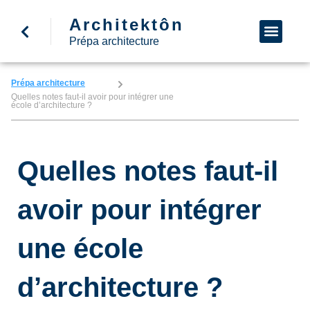
Architektôn
↩ Retour à l’accueil
Demande d’informa
Nous appeler
Prépa architecture
Prépa architecture
Quelles notes faut-il avoir pour intégrer une
école d’architecture ?
Quelles notes faut-il
avoir pour intégrer
une école
d’architecture ?