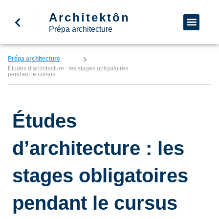
Architektôn
↩ Retour à l’accueil
Demande d’informa
Nous appeler
Prépa architecture
Prépa architecture
Études d’architecture : les stages obligatoires
pendant le cursus
Études
d’architecture : les
stages obligatoires
pendant le cursus