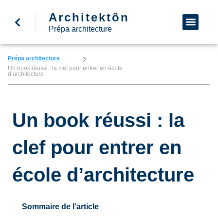
Architektôn
↩ Retour à l’accueil
Demande d’informa
Nous appeler
Prépa architecture
Prépa architecture
Un book réussi : la clef pour entrer en école
d’architecture
Un book réussi : la
clef pour entrer en
école d’architecture
Sommaire de l'article