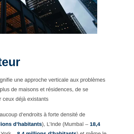
teur
ignifie une approche verticale aux problèmes
e plus de maisons et résidences, de se
r ceux déjà existants
eaucoup d’endroits à forte densité de
lions d’habitants
), L’Inde (Mumbaï –
18,4
w York –
8,4 millions d’habitants
) et même le