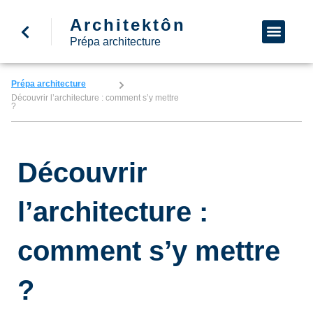
Architektôn
↩ Retour à l’accueil
Demande d’informa
Nous appeler
Prépa architecture
Prépa architecture
Découvrir l’architecture : comment s’y mettre
?
Découvrir
l’architecture :
comment s’y mettre
?