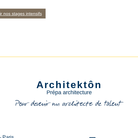
r nos stages intensifs
Architektôn
Prépa architecture
– Paris