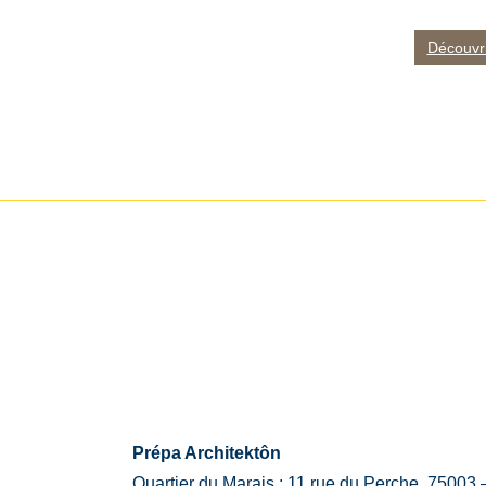
Découvri
Prépa Architektôn
Quartier du Marais : 11 rue du Perche, 75003 